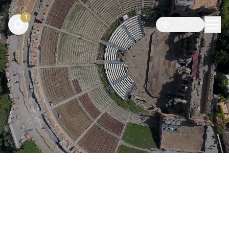
1
🇮🇹
IT